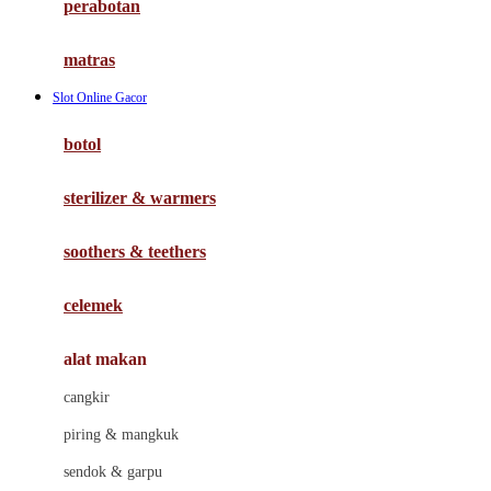
perabotan
Happy Tummy
Hauck
matras
Havaianas
Slot Online Gacor
Hegen
botol
Hot Wheels
sterilizer & warmers
Hybrid
soothers & teethers
I
Inlacta DHA
celemek
Interlac
alat makan
Ivenet
cangkir
J
piring & mangkuk
Jack N Jill
sendok & garpu