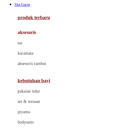
Slot Gacor
Azetabio
produk terbaru
B
aksesoris
Baabaasheepz
tas
Babiators
kacamata
Baby Dove
aksesoris rambut
Baby Jogger
Baby Rovega
kebutuhan bayi
Babybee
pakaian tidur
Banana Boat
set & terusan
Banz
piyama
Barbie
bodysuits
Beaba