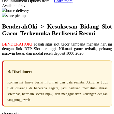
Use Installment Options from
.
Laarn more
Available for :
Q
home delivery
store pickup
QV Baby
BenderahOki > Kesuksesan Bidang Slot
R
Gacor Terkemuka Berlisensi Resmi
Real Shades
BENDERAHOKI
adalah situs slot gacor gampang menang hari ini
Red Castle
dengan link RTP Slot tertinggi. Nikmati game terbaik, peluang
maxwin besar, dan modal receh deposit 1000 2026.
Ribbon Madness
S
⚠️ Disclaimer:
Sebamed
Konten ini hanya berisi informasi dan data semata. Aktivitas
Judi
Silver Cross
Slot
dilarang di beberapa negara, jadi pastikan mematuhi aturan
Simply Idea
setempat, bermain secara bijak, dan menggunakan keuangan dengan
tanggung jawab.
Skip Hop
Spectra
choose qty