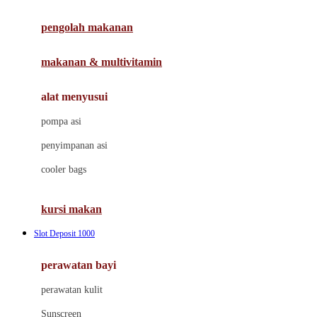
Joie
pengolah makanan
Joolz
Jujube
makanan & multivitamin
K
alat menyusui
Kiddycuts
pompa asi
Kumon
penyimpanan asi
L
cooler bags
Leapfrog
kursi makan
Leclerc
Slot Deposit 1000
Lee Vierra
Lillebaby
perawatan bayi
Little Bird Told Me
perawatan kulit
Little Miss Janis
Sunscreen