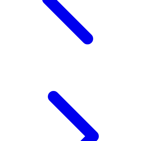
Xootz
Y
Yamatoya
Z
Zaxy
Zoggs
0-9
4Moms
59S