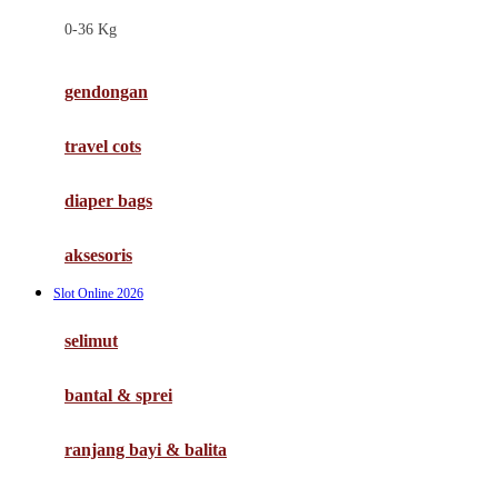
Felt So Sweet
0-36 Kg
Fisher Price
Flipper
gendongan
Friends Of Sally
travel cots
G
diaper bags
Gb
Geko
aksesoris
Graco
Slot Online 2026
Gund
selimut
H
bantal & sprei
Habbie
Haenim
ranjang bayi & balita
Happy Horse