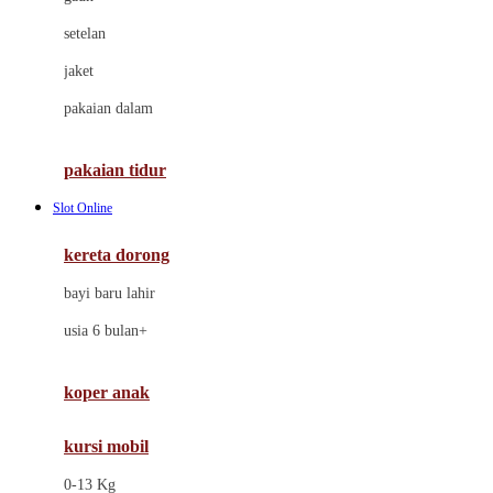
Dae Organics
setelan
Docare
jaket
Doona
pakaian dalam
Down To Earth
Drew
pakaian tidur
Dr. Brown's
Slot Online
E
kereta dorong
ELC
bayi baru lahir
Ergobaby
usia 6 bulan+
Expert Care
koper anak
Ezyroller
kursi mobil
F
0-13 Kg