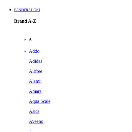
BENDERAHOKI
Brand A-Z
A
Addo
Adidas
Airfree
Alamii
Amara
Aqua Scale
Asics
Aveeno
Awan